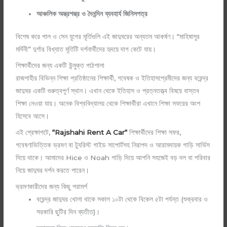
আঞ্চলিক অস্ত্রশস্ত্র ও দৈনন্দিন ব্যবহার্য জিনিসপত্র
বিশেষ করে পাল ও সেন যুগের মূর্তিগুলি এই জাদুঘরের অন্যতম আকর্ষণ। “মাহিষাসুর
মর্দিনী” দুর্গার বিখ্যাত মূর্তিটি দর্শনার্থীদের হৃদয়ে দাগ কেটে যায়।
শিক্ষার্থীদের জন্য একটি উন্মুক্ত পাঠশালা
রাজশাহীর বিভিন্ন শিক্ষা প্রতিষ্ঠানের শিক্ষার্থী, গবেষক ও ইতিহাসপ্রেমীদের জন্য বরেন্দ্র
জাদুঘর একটি গুরুত্বপূর্ণ স্থান। এখান থেকে ইতিহাস ও প্রত্নতত্ত্ব বিষয়ে বাস্তব
শিক্ষা নেওয়া যায়। অনেক বিশ্ববিদ্যালয় থেকে শিক্ষার্থীরা এখানে শিক্ষা সফরের অংশ
হিসেবে আসে।
এই প্রেক্ষাপটে,
“
Rajshahi Rent A Car
“
শিক্ষার্থীদের শিক্ষা সফর,
গবেষণাভিত্তিক ভ্রমণ বা ট্যুরিস্ট গাইড সাপোর্টসহ নিরাপদ ও আরামদায়ক গাড়ি সার্ভিস
দিয়ে থাকে। আমাদের Hice ও Noah গাড়ি দিয়ে আপনি সহজেই বড় দল বা পরিবার
নিয়ে জাদুঘর দর্শন করতে পারেন।
ভ্রমণকারীদের জন্য কিছু পরামর্শ
বরেন্দ্র জাদুঘর খোলা থাকে সকাল ১০টা থেকে বিকেল ৫টা পর্যন্ত (শুক্রবার ও
সরকারি ছুটির দিন ব্যতীত)।