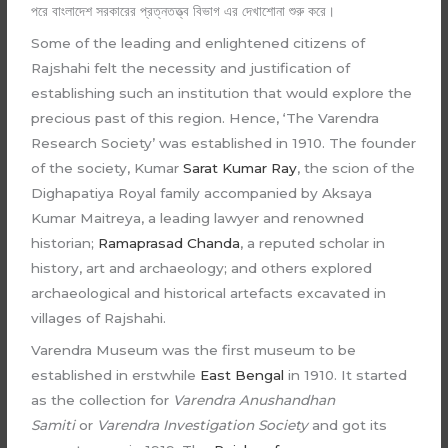
পরে বাংলাদেশ সরকারের প্রত্নতত্ত্ব বিভাগ এর দেখাশোনা শুরু করে।
Some of the leading and enlightened citizens of
Rajshahi felt the necessity and justification of
establishing such an institution that would explore the
precious past of this region. Hence, ‘The Varendra
Research Society’ was established in 1910. The founder
of the society, Kumar
Sarat Kumar Ray
, the scion of the
Dighapatiya Royal family accompanied by Aksaya
Kumar Maitreya, a leading lawyer and renowned
historian;
Ramaprasad Chanda
, a reputed scholar in
history, art and archaeology; and others explored
archaeological and historical artefacts excavated in
villages of Rajshahi.
Varendra Museum was the first museum to be
established in erstwhile
East Bengal
in 1910. It started
as the collection for
Varendra Anushandhan
Samiti
or
Varendra Investigation Society
and got its