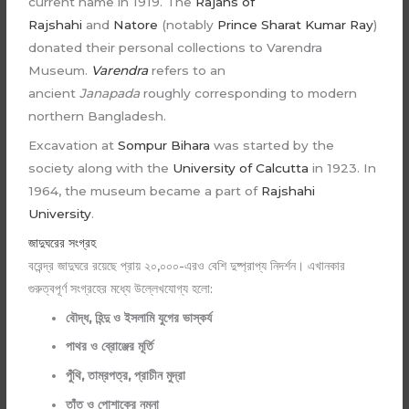
current name in 1919. The
Rajahs of
Rajshahi
and
Natore
(notably
Prince Sharat Kumar Ray
)
donated their personal collections to Varendra
Museum.
Varendra
refers to an
ancient
Janapada
roughly corresponding to modern
northern Bangladesh.
Excavation at
Sompur Bihara
was started by the
society along with the
University of Calcutta
in 1923. In
1964, the museum became a part of
Rajshahi
University
.
জাদুঘরের সংগ্রহ
বরেন্দ্র জাদুঘরে রয়েছে প্রায় ২০,০০০-এরও বেশি দুষ্প্রাপ্য নিদর্শন। এখানকার
গুরুত্বপূর্ণ সংগ্রহের মধ্যে উল্লেখযোগ্য হলো:
বৌদ্ধ, হিন্দু ও ইসলামি যুগের ভাস্কর্য
পাথর ও ব্রোঞ্জের মূর্তি
পুঁথি, তাম্রপত্র, প্রাচীন মুদ্রা
তাঁত ও পোশাকের নমুনা