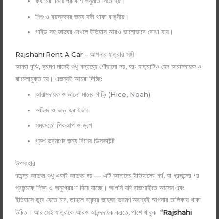
ক্যামেরা নিয়ে প্রবেশে অনুমতি নিতে হয়।
শিশু ও বয়স্কদের জন্য সঙ্গী থাকা বাঞ্ছনীয়।
গাইড সহ জাদুঘর দেখলে ইতিহাস আরও ভালোভাবে বোঝা যায়।
Rajshahi Rent A Car
– আপনার যাত্রার সঙ্গী
আমরা বুঝি, ভ্রমণ মানেই শুধু গন্তব্যে পৌঁছানো নয়, বরং যাত্রাটিও যেন আরামদায়ক ও
ঝামেলামুক্ত হয়। এজন্যই আমরা দিচ্ছি:
আরামদায়ক ও ভালো মানের গাড়ি (Hice, Noah)
অভিজ্ঞ ও ভদ্র ড্রাইভার
সময়মতো পিকআপ ও ড্রপ
গ্রুপ ভ্রমণের জন্য বিশেষ ডিসকাউন্ট
উপসংহার
বরেন্দ্র জাদুঘর শুধু একটি জাদুঘর নয় — এটি আমাদের ইতিহাসের গর্ব, যা প্রজন্মের পর
প্রজন্মকে শিক্ষা ও অনুপ্রেরণা দিয়ে যাচ্ছে। আপনি যদি রাজশাহীতে আসেন এবং
ইতিহাসে ডুবে যেতে চান, তাহলে বরেন্দ্র জাদুঘর ভ্রমণ অবশ্যই আপনার তালিকায় থাকা
উচিত। আর সেই যাত্রাকে আরও আনন্দদায়ক করতে, পাশে থাকুক
“
Rajshahi