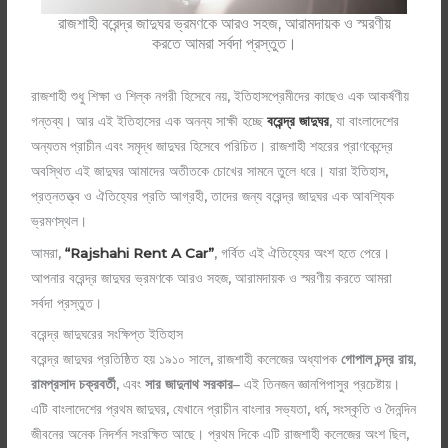
রাজশাহী বরেন্দ্র জাদুঘর ভ্রমণকে আরও সহজ, আরামদায়ক ও স্মরণীয়
করতে আমরা সর্বদা প্রস্তুত।
রাজশাহী শুধু শিক্ষা ও শিল্ক নগরী হিসেবে নয়, ইতিহাসপ্রেমীদের কাছেও এক আকর্ষণীয়
গন্তব্য। আর এই ইতিহাসের এক অনন্য সাক্ষী হচ্ছে
বরেন্দ্র জাদুঘর
, যা বাংলাদেশের
অন্যতম প্রাচীন এবং সমৃদ্ধ জাদুঘর হিসেবে পরিচিত। রাজশাহী শহরের প্রাণকেন্দ্রে
অবস্থিত এই জাদুঘর আমাদের অতীতকে চোখের সামনে তুলে ধরে। যারা ইতিহাস,
প্রত্নতত্ত্ব ও ঐতিহ্যের প্রতি আগ্রহী, তাদের জন্য বরেন্দ্র জাদুঘর এক আবশ্যিক
ভ্রমণস্থল।
আমরা,
“Rajshahi Rent A Car”
, গর্বিত এই ঐতিহ্যের অংশ হতে পেরে।
আপনার বরেন্দ্র জাদুঘর ভ্রমণকে আরও সহজ, আরামদায়ক ও স্মরণীয় করতে আমরা
সর্বদা প্রস্তুত।
বরেন্দ্র জাদুঘরের সংক্ষিপ্ত ইতিহাস
বরেন্দ্র জাদুঘর প্রতিষ্ঠিত হয় ১৯১০ সালে, রাজশাহী কলেজের অধ্যাপক
গোপাল চন্দ্র রায়
,
রামপ্রসাদ চক্রবর্তী
, এবং
সার জাদুনাথ সরকার
– এই তিনজন জ্ঞানপিপাসুর প্রচেষ্টায়।
এটি বাংলাদেশের প্রথম জাদুঘর, যেখানে প্রাচীন বাংলার সভ্যতা, ধর্ম, সংস্কৃতি ও দৈনন্দিন
জীবনের অনেক নিদর্শন সংরক্ষিত আছে। প্রথম দিকে এটি রাজশাহী কলেজের অংশ ছিল,